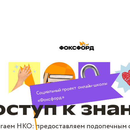
Социальный проект онлайн-школы
«Фоксфорд»
оступ к зна
гаем НКО: предоставляем подопечным от