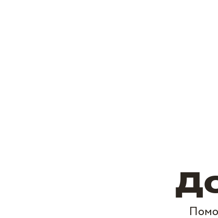
Д
Помо